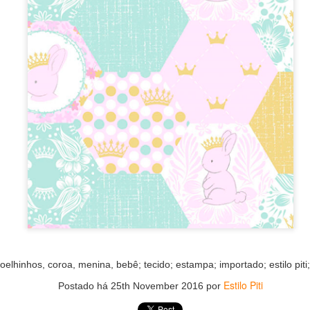
621
626
oelhinhos, coroa, menina, bebê; tecido; estampa; importado; estilo piti
Estilo Piti
Postado há
25th November 2016
por