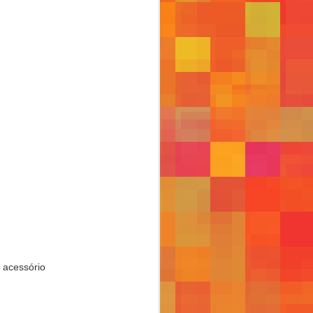
620
; acessório
608