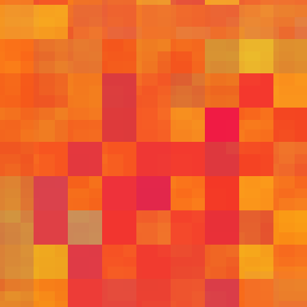
595
596
586
584