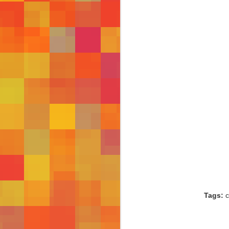
630
627
Tags:
c
613
619