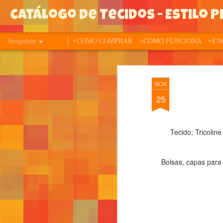
Catálogo de Tecidos - Estilo Pi
Snapshot
+COMO COMPRAR
+COMO FUNCIONA
+EN
NOV
25
Tecido: Tricolin
Bolsas, capas para 
645
644