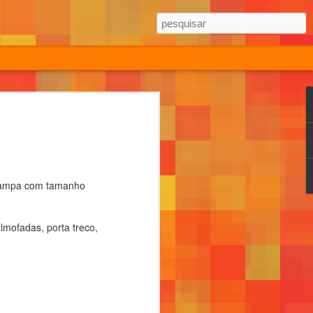
ampa com tamanho
almofadas, porta treco,
633