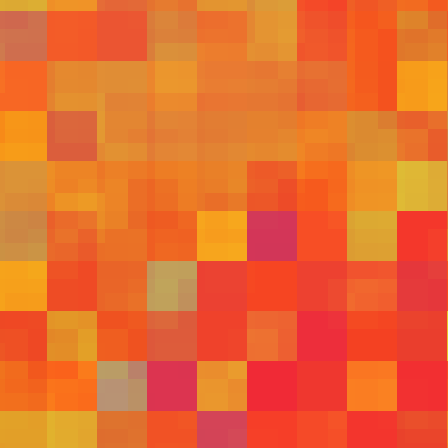
569
568
546
554