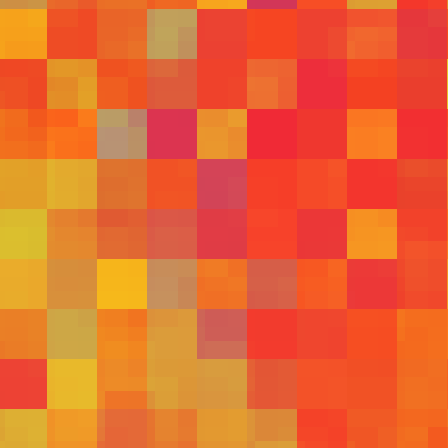
577
578