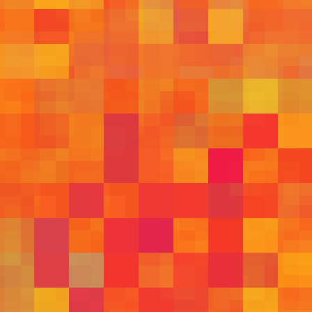
533
531
512
513