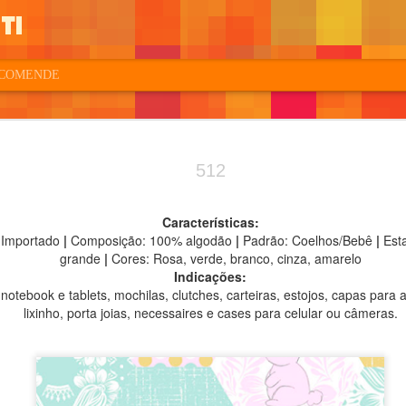
ti
COMENDE
512
Características:
e Importado
|
Composição: 100% algodão
|
Padrão: Coelhos/Bebê
|
Est
grande
|
Cores: Rosa, verde, branco, cinza, amarelo
Indicações:
notebook e tablets, mochilas, clutches, carteiras, estojos, capas para 
lixinho, porta joias, necessaires e cases para celular ou câmeras.
635
634