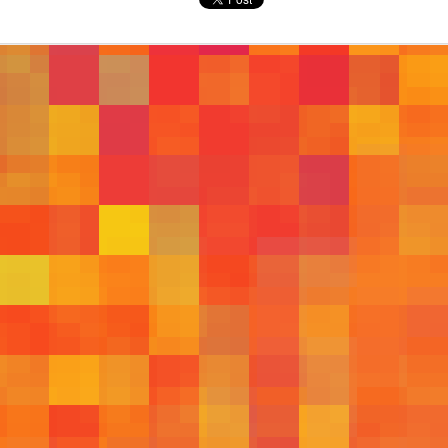
610
609
601
600