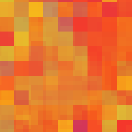
598
597
588
591