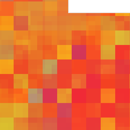
607
602