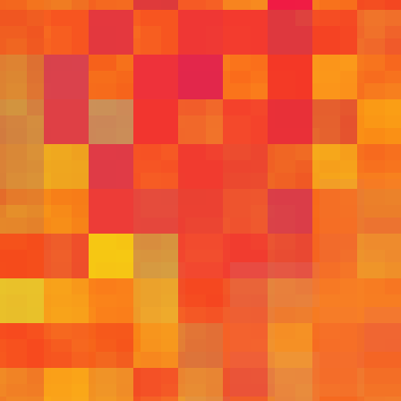
559
567
541
544