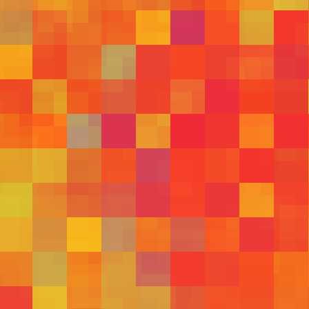
509
510