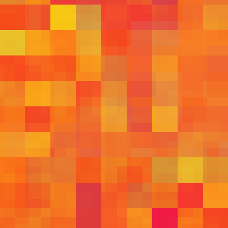
575
573