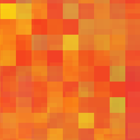
555
540