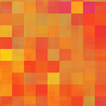
594
579