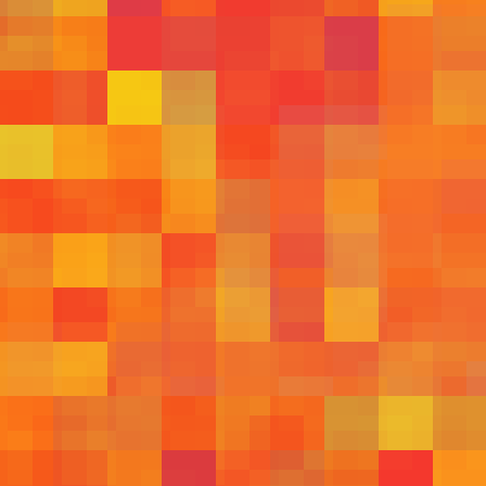
508
507