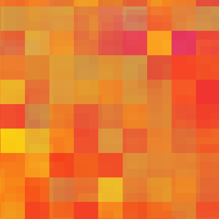
526
511