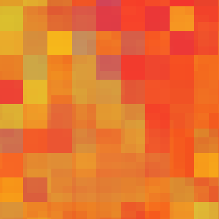
537
534
522
515